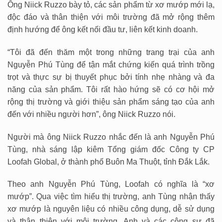
Ông Niick Ruzzo bày tỏ, các sản phẩm từ xơ mướp mới lạ,
độc đáo và thân thiện với môi trường đã mở rộng thêm
định hướng để ông kết nối đầu tư, liên kết kinh doanh.
“Tôi đã đến thăm một trong những trang trại của anh
Nguyễn Phú Tùng để tận mắt chứng kiến quá trình trồng
trọt và thực sự bị thuyết phục bởi tính nhẹ nhàng và đa
năng của sản phẩm. Tôi rất hào hứng sẽ có cơ hội mở
rộng thị trường và giới thiệu sản phẩm sáng tạo của anh
đến với nhiều người hơn”, ông Niick Ruzzo nói.
Người mà ông Niick Ruzzo nhắc đến là anh Nguyễn Phú
Tùng, nhà sáng lập kiêm Tổng giám đốc Công ty CP
Loofah Global, ở thành phố Buôn Ma Thuột, tỉnh Đắk Lắk.
Theo anh Nguyễn Phú Tùng, Loofah có nghĩa là “xơ
mướp”. Qua việc tìm hiểu thị trường, anh Tùng nhận thấy
xơ mướp là nguyên liệu có nhiều công dụng, dễ sử dụng
và thân thiện với môi trường. Anh và các cộng sự đã