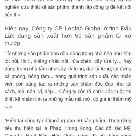
nghiên cứu thiết kế sản phẩm, thành lập công ty để kết nối
tiêu thụ.
Hiện nay, Công ty CP Loofah Global ở tỉnh Đắk
Lắk đang sản xuất hơn 50 sản phẩm từ xơ
mướp
Từ những sản phẩm ban đầu dùng trong nhà bếp như tấm
lót nồi, lót li, miếng nhấc nồi, rửa chén, cây rửa ly… hay
dùng trong nhà tắm như cây kỳ lưng, đai kỳ lưng, túi đựng
xà phòng, bông tắm… trong quá trình sản xuất, các nhân
viên còn sáng tạo ra những sản phẩm độc đáo như túi
xách, mũ, nón, ví, dép… Công ty còn tổ chức các cuộc thi
thiết kế nhằm tìm ra những mẫu mã mới có giá trị thẩm mỹ
cao.
“Hiện tại công ty có khoảng gần 50 sản phẩm. Thị trường
tiêu thụ hiện tại là Pháp, Hong Kong. Các đối tác Mỹ,
Canada, Nhật Bản, Hàn Quốc cũng đã về thăm vùng