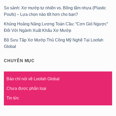
So sánh: Xơ mướp tự nhiên vs. Bông tắm nhựa (Plastic
Poufs) – Lựa chọn nào tốt hơn cho bạn?
Khủng Hoảng Năng Lượng Toàn Cầu: “Cơn Gió Ngược”
Đối Với Ngành Xuất Khẩu Xơ Mướp
Bộ Sưu Tập Xơ Mướp Thủ Công Mỹ Nghệ Tại Loofah
Global
CHUYÊN MỤC
Báo chí nói về Loofah Global
Chưa được phân loại
Tin tức