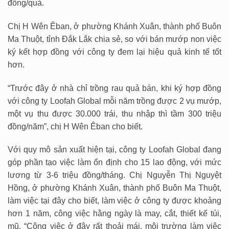
đồng/quả.
Chị H Wên Êban, ở phường Khánh Xuân, thành phố Buôn
Ma Thuột, tỉnh Đắk Lắk chia sẻ, so với bán mướp non việc
ký kết hợp đồng với công ty đem lại hiệu quả kinh tế tốt
hơn.
“Trước đây ở nhà chỉ trồng rau quả bán, khi ký hợp đồng
với công ty Loofah Global mỗi năm trồng được 2 vụ mướp,
một vụ thu được 30.000 trái, thu nhập thì tầm 300 triệu
đồng/năm”, chị H Wên Êban cho biết.
Với quy mô sản xuất hiện tại, công ty Loofah Global đang
góp phần tạo việc làm ổn định cho 15 lao động, với mức
lương từ 3-6 triệu đồng/tháng. Chị Nguyễn Thị Nguyệt
Hồng, ở phường Khánh Xuân, thành phố Buôn Ma Thuột,
làm việc tại đây cho biết, làm việc ở công ty được khoảng
hơn 1 năm, công việc hằng ngày là may, cắt, thiết kế túi,
mũ. “Công việc ở đây rất thoải mái, môi trường làm việc