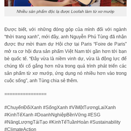
Nhiều sản phẩm độc lạ được Loofah làm từ xơ mướp
Được biết, với những đóng góp của mình đối với ngành
“thời trang xanh”, mới đây, anh Nguyễn Phú Tùng đã nhận
được thư mời tham dự Hội chợ tại Paris “Foire de Paris”
mở ra cơ hội đưa sản phẩm Việt Nam tới gần hơn tới bạn
bè quốc tế. “Đây vừa là niềm vinh dự, vừa là động lực để
chúng tôi cố gắng hơn nữa trong quá trình phát triển các
sản phẩm từ xơ mướp, ứng dụng nó nhiều hơn vào trong
cuộc sống”, anh Tùng chia sẻ thêm.
================
#ChuyểnĐổiXanh #SốngXanh #VìMộtTươngLaiXanh
#KinhTếXanh #DoanhNghiệpBềnVững #ESG
#NăngLượngTáiTạo #KinhTếTuầnHoàn #Sustainability
#ClimateAction