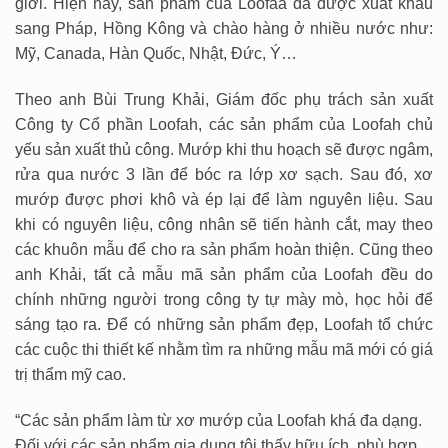
giới. Hiện nay, sản phẩm của Loofaa đã được xuất khẩu
sang Pháp, Hồng Kông và chào hàng ở nhiều nước như:
Mỹ, Canada, Hàn Quốc, Nhật, Đức, Ý…
Theo anh Bùi Trung Khải, Giám đốc phụ trách sản xuất
Công ty Cổ phần Loofah, các sản phẩm của Loofah chủ
yếu sản xuất thủ công. Mướp khi thu hoạch sẽ được ngâm,
rửa qua nước 3 lần để bóc ra lớp xơ sạch. Sau đó, xơ
mướp được phơi khô và ép lại để làm nguyên liệu. Sau
khi có nguyên liệu, công nhân sẽ tiến hành cắt, may theo
các khuôn mẫu để cho ra sản phẩm hoàn thiện. Cũng theo
anh Khải, tất cả mẫu mã sản phẩm của Loofah đều do
chính những người trong công ty tự mày mò, học hỏi để
sáng tạo ra. Để có những sản phẩm đẹp, Loofah tổ chức
các cuộc thi thiết kế nhằm tìm ra những mẫu mã mới có giá
trị thẩm mỹ cao.
“Các sản phẩm làm từ xơ mướp của Loofah khá đa dạng.
Đối với các sản phẩm gia dụng tôi thấy hữu ích, phù hợp