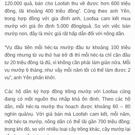
120.000 quả, bán cho Loofah thu về được hơn 600 triệu
đồng, lãi khoảng 400 triệu đồng”. Cũng theo anh Yên,
trong hợp đồng với gia đình anh, Loofaa cam kết mua
mướp với giá ổn định 5.000 đồng/quả. So với việc bán
mướp non, đây là mức giá rất hấp dẫn đối với nông dân.
“Vụ đầu tiên mỗi héc-ta mướp đầu tư khoảng 100 triệu
đồng nhưng từ vụ thứ hai trở đi thì mỗi héc-ta chỉ cần đầu
tư 20 triệu đồng là đủ, vì không cần phải làm giàn nữa. Mỗi
vụ mướp 6 tháng, như vậy mỗi năm tôi có thể làm được 2
vụ”, anh Yên phấn khởi.
Các hộ dân ký hợp đồng trồng mướp với Loofaa cũng
đang có một nguồn thu nhập khá ổn định. Theo các hộ
dân, mỗi héc-ta mướp thu hoạch được khoảng 60 – 80
nghìn quả/vụ. Với giá bán mà Loofah cam kết, mỗi năm,
một héc-ta mướp, nông dân có thể lãi gần 700 triệu đồng;
trong khi đó, so với nhiều loại cây trồng khác, cây mướp lại