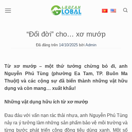
Chuyển
đến
nội
dung
“Ðổi đời” cho… xơ mướp
Đã đăng trên
14/10/2025
bởi
Admin
Từ xơ mướp – một thứ tưởng chừng bỏ đi, anh
Nguyễn Phú Tùng (phường Ea Tam, TP. Buôn Ma
Thuột) và các cộng sự đã biến thành những vật hữu
dụng và còn mang… xuất khẩu!
Những vật dụng hữu ích từ xơ mướp
Đau đáu với vấn nạn rác thải nhựa, anh Nguyễn Phú Tùng
nảy ra ý tưởng làm những sản phẩm bảo vệ môi trường và
từng bước phát triển cộng đồng tiêu dùng xanh. Một số