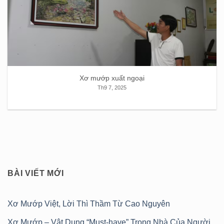
Xơ mướp xuất ngoại
Th9 7, 2025
BÀI VIẾT MỚI
Xơ Mướp Việt, Lời Thì Thầm Từ Cao Nguyên
Xơ Mướp – Vật Dụng “Must-have” Trong Nhà Của Người