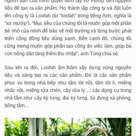
người bạn của mình quyết định lấy xơ mướp làm nguyên
liệu để tạo ra sản phẩm. Họ thành lập công ty và đặt luôn
tên công ty là Loofah (từ “loofah” trong tiếng Anh, nghĩa là
“xơ mướp”). “Mục tiêu của chúng tôi là muốn góp một phần
bé nhỏ của mình để bảo vệ môi trường và từng bước phát
triển cộng đồng tiêu dùng xanh. Bên cạnh đó, chúng tôi
cũng mong muốn góp phần tạo công ăn việc làm, giúp bà
con nông dân tăng thêm thu nhập”, anh Tùng chia sẻ.
Sau khi ra đời, Loofah âm thầm xây dựng vùng nguyên
liệu và sáng tạo ra các sản phẩm. Đó là các sản phẩm
phục vụ trong nhà bếp như tấm lót nồi, tấm lót li, miếng
nhấc nồi, miếng rửa chén, cây rửa ly…; các dụng cụ trong
nhà tắm như cây kỳ lưng, đai kỳ lưng, túi đựng xà phòng,
bông tắm…