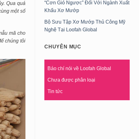
“Cơn Gió Ngược” Đối Với Ngành Xuất
ủy. Qua quá
Khẩu Xơ Mướp
 cùng một số
Bộ Sưu Tập Xơ Mướp Thủ Công Mỹ
Nghệ Tại Loofah Global
 mẫu mã cho
ể chúng tôi
CHUYÊN MỤC
Báo chí nói về Loofah Global
Chưa được phân loại
Tin tức