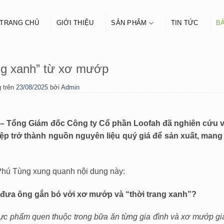
TRANG CHỦ
GIỚI THIỆU
SẢN PHẨM
TIN TỨC
BÁ
ng xanh” từ xơ mướp
 trên
23/08/2025
bởi
Admin
– Tổng Giám đốc Công ty Cổ phần Loofah đã nghiên cứu v
p trở thành nguồn nguyên liệu quý giá để sản xuất, man
Phú Tùng xung quanh nội dung này:
đưa ông gắn bó với xơ mướp và “thời trang xanh”?
ực phẩm quen thuộc trong bữa ăn từng gia đình và xơ mướp già