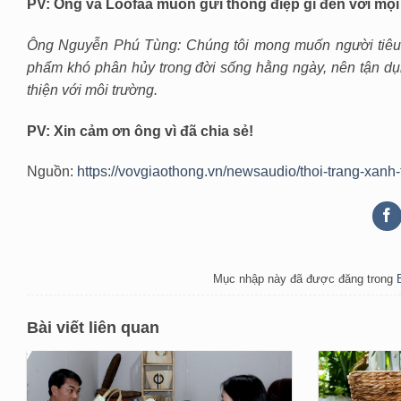
PV: Ông và Loofaa muốn gửi thông điệp gì đến với mọ
Ông Nguyễn Phú Tùng: Chúng tôi mong muốn người tiêu 
phẩm khó phân hủy trong đời sống hằng ngày, nên tận dụn
thiện với môi trường.
PV: Xin cảm ơn ông vì đã chia sẻ!
Nguồn:
https://vovgiaothong.vn/newsaudio/thoi-trang-xan
Mục nhập này đã được đăng trong
Bài viết liên quan