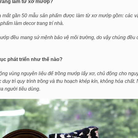
i trang làm từ xơ mướp?
o ra mắt gần 50 mẫu sản phẩm được làm từ xơ mướp gồm: các v
phẩm làm decor trang trí nhà.
mướp đều mang sứ mệnh bảo vệ môi trường, do vậy chúng đều 
tục phát triển như thế nào?
rộng vùng nguyên liệu để trồng mướp lấy xơ, chủ động cho ngu
ục duy trì quy trình trồng và thu hoạch khép kín, không hóa chất.
a người tiêu dùng.