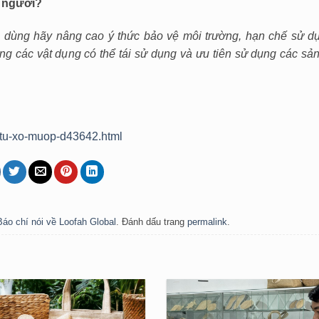
i người?
dùng hãy nâng cao ý thức bảo vệ môi trường, hạn chế sử d
g các vật dụng có thể tái sử dụng và ưu tiên sử dụng các sả
h-tu-xo-muop-d43642.html
Báo chí nói về Loofah Global
. Đánh dấu trang
permalink
.