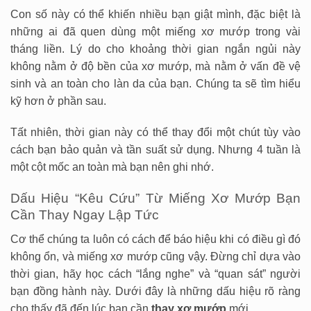
Con số này có thể khiến nhiều bạn giật mình, đặc biệt là
những ai đã quen dùng một miếng xơ mướp trong vài
tháng liền. Lý do cho khoảng thời gian ngắn ngủi này
không nằm ở độ bền của xơ mướp, mà nằm ở vấn đề vệ
sinh và an toàn cho làn da của bạn. Chúng ta sẽ tìm hiểu
kỹ hơn ở phần sau.
Tất nhiên, thời gian này có thể thay đổi một chút tùy vào
cách bạn bảo quản và tần suất sử dụng. Nhưng 4 tuần là
một cột mốc an toàn mà bạn nên ghi nhớ.
Dấu Hiệu “Kêu Cứu” Từ Miếng Xơ Mướp Bạn
Cần Thay Ngay Lập Tức
Cơ thể chúng ta luôn có cách để báo hiệu khi có điều gì đó
không ổn, và miếng xơ mướp cũng vậy. Đừng chỉ dựa vào
thời gian, hãy học cách “lắng nghe” và “quan sát” người
bạn đồng hành này. Dưới đây là những dấu hiệu rõ ràng
cho thấy đã đến lúc bạn cần
thay xơ mướp
mới.