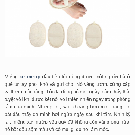
Miếng
xơ mướp
đầu tiên tôi dùng được một người bà ở
quê tự tay phơi khô và gửi cho. Nó vàng ươm, cứng cáp
và thơm mùi nắng. Tôi đã dùng nó mỗi ngày, cảm thấy thật
tuyệt vời khi được kết nối với thiên nhiên ngay trong phòng
tắm của mình. Nhưng rồi, sau khoảng hơn một tháng, tôi
bắt đầu thấy da mình hơi ngứa ngáy sau khi tắm. Nhìn kỹ
lại, miếng xơ mướp yêu quý đã không còn vàng óng nữa,
nó bắt đầu sậm màu và có mùi gì đó hơi ẩm mốc.