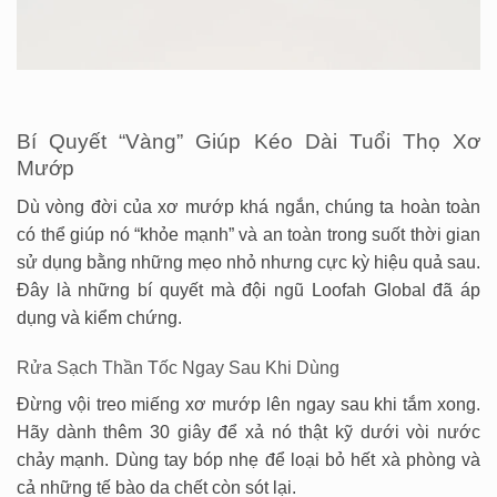
Bí Quyết “Vàng” Giúp Kéo Dài Tuổi Thọ Xơ
Mướp
Dù vòng đời của xơ mướp khá ngắn, chúng ta hoàn toàn
có thể giúp nó “khỏe mạnh” và an toàn trong suốt thời gian
sử dụng bằng những mẹo nhỏ nhưng cực kỳ hiệu quả sau.
Đây là những bí quyết mà đội ngũ Loofah Global đã áp
dụng và kiểm chứng.
Rửa Sạch Thần Tốc Ngay Sau Khi Dùng
Đừng vội treo miếng xơ mướp lên ngay sau khi tắm xong.
Hãy dành thêm 30 giây để xả nó thật kỹ dưới vòi nước
chảy mạnh. Dùng tay bóp nhẹ để loại bỏ hết xà phòng và
cả những tế bào da chết còn sót lại.