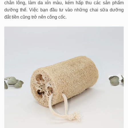
chân lông, làm da xỉn màu, kém hấp thu các sản phẩm
dưỡng thể. Việc bạn đầu tư vào những chai sữa dưỡng
đắt tiền cũng trở nên công cốc.