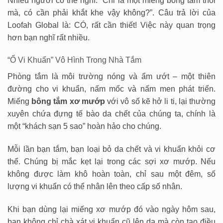
Nhiều người có thể nghĩ: “Chỉ là một miếng bông tắm thôi
mà, có cần phải khắt khe vậy không?”. Câu trả lời của
Loofah Global là: CÓ, rất cần thiết! Việc này quan trọng
hơn bạn nghĩ rất nhiều.
“Ổ Vi Khuẩn” Vô Hình Trong Nhà Tắm
Phòng tắm là môi trường nóng và ẩm ướt – một thiên
đường cho vi khuẩn, nấm mốc và nấm men phát triển.
Miếng
bông tắm xơ mướp
với vô số kẽ hở li ti, lại thường
xuyên chứa đựng tế bào da chết của chúng ta, chính là
một “khách sạn 5 sao” hoàn hảo cho chúng.
Mỗi lần bạn tắm, bạn loại bỏ da chết và vi khuẩn khỏi cơ
thể. Chúng bị mắc kẹt lại trong các sợi xơ mướp. Nếu
không được làm khô hoàn toàn, chỉ sau một đêm, số
lượng vi khuẩn có thể nhân lên theo cấp số nhân.
Khi bạn dùng lại miếng xơ mướp đó vào ngày hôm sau,
bạn không chỉ chà xát vi khuẩn cũ lên da mà còn tạo điều