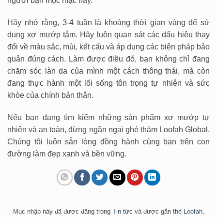
người bạn mộc mạc này.
Hãy nhớ rằng, 3-4 tuần là khoảng thời gian vàng để sử
dụng xơ mướp tắm. Hãy luôn quan sát các dấu hiệu thay
đổi về màu sắc, mùi, kết cấu và áp dụng các biện pháp bảo
quản đúng cách. Làm được điều đó, bạn không chỉ đang
chăm sóc làn da của mình một cách thông thái, mà còn
đang thực hành một lối sống tôn trọng tự nhiên và sức
khỏe của chính bản thân.
Nếu bạn đang tìm kiếm những sản phẩm xơ mướp tự
nhiên và an toàn, đừng ngần ngại ghé thăm Loofah Global.
Chúng tôi luôn sẵn lòng đồng hành cùng bạn trên con
đường làm đẹp xanh và bền vững.
Mục nhập này đã được đăng trong
Tin tức
và được gắn thẻ
Loofah
,