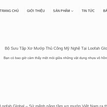
TRANG CHỦ
GIỚI THIỆU
SẢN PHẨM
TIN TỨC
BÁ
Bộ Sưu Tập Xơ Mướp Thủ Công Mỹ Nghệ Tại Loofah Glo
Bạn có bao giờ cảm thấy mệt mỏi giữa những vật dụng nhựa vô hồn, 
Loofah Global – Sứ mệnh nâng tầm xơ mướp Việt Nam ra th