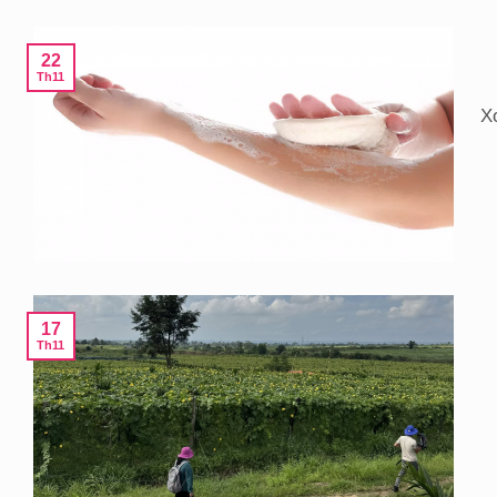
22
Th11
X
17
Th11