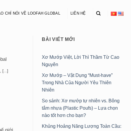
O CHÍ NÓI VỀ LOOFAH GLOBAL
LIÊN HỆ
BÀI VIẾT MỚI
Xơ Mướp Việt, Lời Thì Thầm Từ Cao
bal
Nguyên
[...]
Xơ Mướp – Vật Dụng “Must-have”
Trong Nhà Của Người Yêu Thiên
Nhiên
So sánh: Xơ mướp tự nhiên vs. Bông
tắm nhựa (Plastic Poufs) – Lựa chọn
nào tốt hơn cho bạn?
Khủng Hoảng Năng Lượng Toàn Cầu:
ế giới