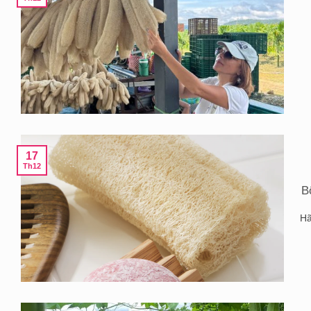
17
Th12
B
Hã