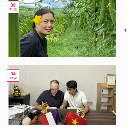
09
Th12
T
04
Th12