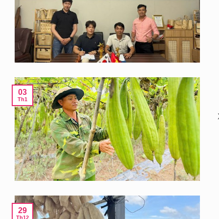
03
Th1
29
Th12