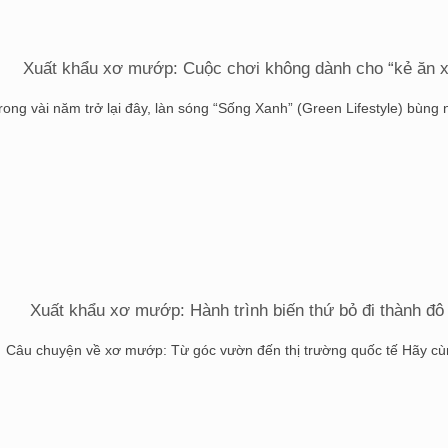
Xuất khẩu xơ mướp: Cuộc chơi không dành cho “kẻ ăn x
rong vài năm trở lại đây, làn sóng “Sống Xanh” (Green Lifestyle) bùng nổ 
Xuất khẩu xơ mướp: Hành trình biến thứ bỏ đi thành đô 
Câu chuyện về xơ mướp: Từ góc vườn đến thị trường quốc tế Hãy cùng