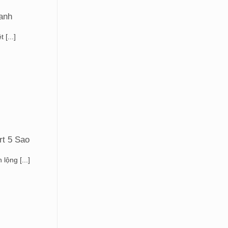
xanh
[...]
t 5 Sao
lộng [...]