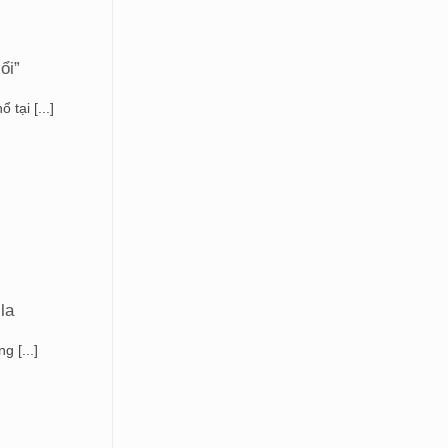
ổi”
tại [...]
la
 [...]