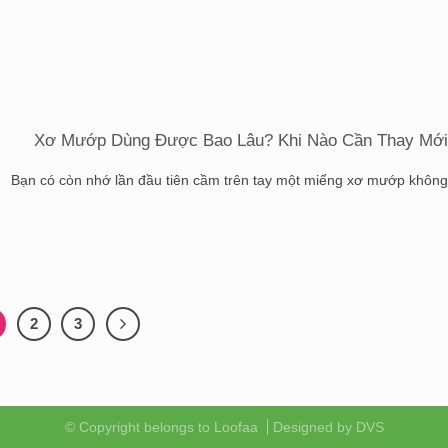
Xơ Mướp Dùng Được Bao Lâu? Khi Nào Cần Thay Mớ
Bạn có còn nhớ lần đầu tiên cầm trên tay một miếng xơ mướp không? 
2
3
© Copyright belongs to Loofaa
Designed by
DVS