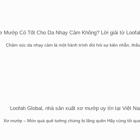
ơ Mướp Có Tốt Cho Da Nhạy Cảm Không? Lời giải từ Loofa
Chăm sóc da nhạy cảm là một hành trình đòi hỏi sự kiên nhẫn, thấu [
Loofah Global, nhà sản xuất xơ mướp uy tín tại Việt N
Xơ mướp – Món quà quê tưởng chừng bị lãng quên Hãy cùng tôi quay 