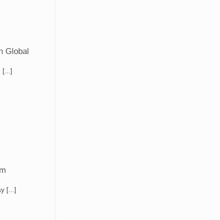
h Global
...]
am
[...]