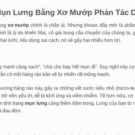
ị Mụn Lưng Bằng Xơ Mướp Phản Tác 
rằng
xơ mướp
chính là chân ái. Nhưng khoan, đây mới là phần
h là lý do khiến Mai, cô gái trong câu chuyện của chúng ta, g
ai lưỡi, nếu dùng sai cách, nó sẽ gây hại nhiều hơn lợi.
g mạnh càng sạch”, “chà cho bay hết mụn đi”. Suy nghĩ này cực
vẫn có một hàng rào bảo vệ tự nhiên rất mỏng manh.
ương hàng rào này, gây ra những vết xước siêu nhỏ (micro-te
 trở nên yếu ớt, dễ bị kích ứng và viêm nhiễm. Tệ hơn nữa, cơ
n tình trạng
mụn lưng
càng thêm trầm trọng. Lưng của bạn từ 
à đau đớn.