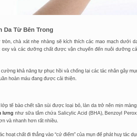
n Da Từ Bên Trong
tròn, chà xát nhẹ nhàng sẽ kích thích các mao mạch dưới d
c oxy và các dưỡng chất được vận chuyển đến nuôi dưỡng cá
 cường khả năng tự phục hồi và chống lại các tác nhân gây mụ
tuần hoàn máu đang được cải thiện.
lớp tế bào chết sần sùi được loại bỏ, làn da trở nên mịn màng
n lưng
như sữa tắm chứa Salicylic Acid (BHA), Benzoyl Perox
hơn và nhanh hơn rất nhiều.
 hoạt chất đi thẳng vào “cứ điểm” của mụn để phát huy tác dụ