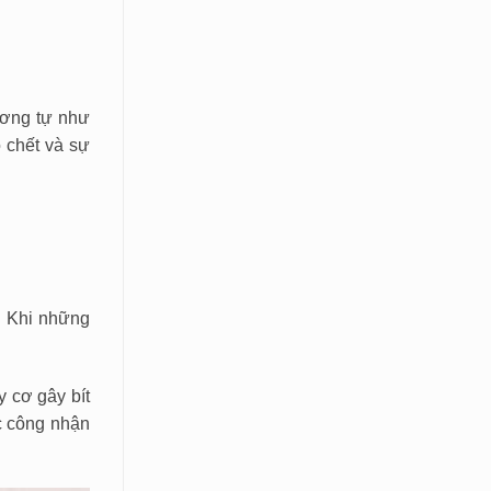
ương tự như
o chết và sự
. Khi những
y cơ gây bít
c công nhận