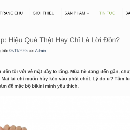
TRANG CHỦ
GIỚI THIỆU
SẢN PHẨM
TIN TỨC
BÁ
: Hiệu Quả Thật Hay Chỉ Là Lời Đồn?
 trên
06/11/2025
bởi
Admin
m đến tôi với vẻ mặt đầy lo lắng. Mùa hè đang đến gần, chu
 Mai lại chỉ muốn hủy kèo vào phút chót. Lý do ư? Tấm lư
m để mặc bộ bikini mình yêu thích.