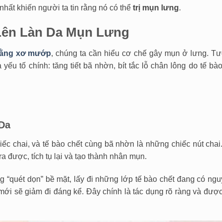
nhất khiến người ta tin rằng nó có thể
trị mụn lưng
.
Lên Làn Da Mụn Lưng
bằng xơ mướp
, chúng ta cần hiểu cơ chế gây mụn ở lưng. T
yếu tố chính: tăng tiết bã nhờn, bít tắc lỗ chân lông do tế bà
 Da
c chai, và tế bào chết cùng bã nhờn là những chiếc nút chai
ra được, tích tụ lại và tạo thành nhân mụn.
 “quét dọn” bề mặt, lấy đi những lớp tế bào chết đang có ngu
 mới sẽ giảm đi đáng kể. Đây chính là tác dụng rõ ràng và đượ