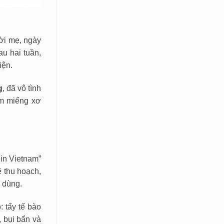
lời mẹ, ngày
u hai tuần,
iện.
g
, đã vô tình
em miếng xơ
in Vietnam”
 thu hoạch,
g dùng.
: tẩy tế bào
, bụi bẩn và