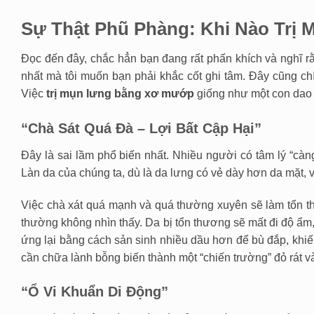
Sự Thật Phũ Phàng: Khi Nào Tr
Đọc đến đây, chắc hẳn bạn đang rất phấn khích và nghĩ 
nhất mà tôi muốn bạn phải khắc cốt ghi tâm. Đây cũng chín
Việc
trị mụn lưng bằng xơ mướp
giống như một con dao h
“Chà Sát Quá Đà – Lợi Bất Cập Hại”
Đây là sai lầm phổ biến nhất. Nhiều người có tâm lý “càn
Làn da của chúng ta, dù là da lưng có vẻ dày hơn da mặt, 
Việc chà xát quá mạnh và quá thường xuyên sẽ làm tổn th
thường không nhìn thấy. Da bị tổn thương sẽ mất đi độ ẩm,
ứng lại bằng cách sản sinh nhiều dầu hơn để bù đắp, khiế
cần chữa lành bỗng biến thành một “chiến trường” đỏ rát v
“Ổ Vi Khuẩn Di Động”