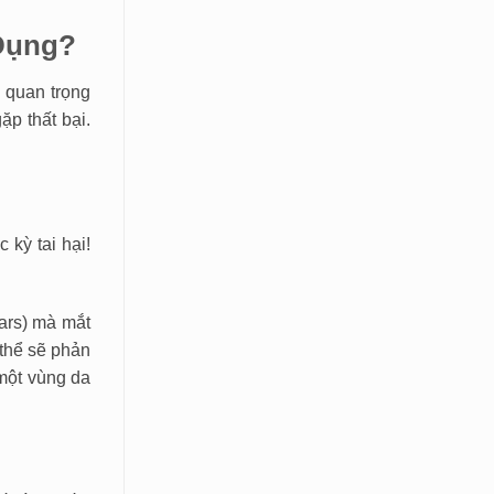
Dụng?
 quan trọng
ặp thất bại.
 kỳ tai hại!
ars) mà mắt
 thể sẽ phản
một vùng da