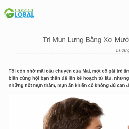
Chuyển
đến
nội
dung
Trị Mụn Lưng Bằng Xơ Mướp
Đã đăng
Tôi còn nhớ mãi câu chuyện của Mai, một cô gái trẻ tì
biển cùng hội bạn thân đã lên kế hoạch từ lâu, nhưng
những nốt mụn thâm, mụn ẩn khiến cô không đủ can đả