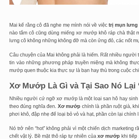
Mai kể rằng cô đã nghe mẹ mình nói về việc
trị mụn lưn
nào tắm cô cũng dùng miếng xơ mướp khô ráp chà thật mạ
lưng cô không những không đỡ mà còn ửng đỏ, các nốt mụn
Câu chuyện của Mai không phải là hiếm. Rất nhiều người 
tin vào những phương pháp truyền miệng mà không thực
mướp quen thuộc kia thực sự là bạn hay thù trong cuộc ch
Xơ Mướp Là Gì và Tại Sao Nó Lại
Nhiều người cứ ngỡ xơ mướp là một loại san hô hay sinh 
theo đúng nghĩa đen.
Xơ mướp
chính là phần ruột già, k
phơi khô, đập nhẹ để loại bỏ vỏ và hạt, phần còn lại chín
Nó trở nên “hot” không phải vì một chiến dịch marketing 
chết vật lý. Bề mặt thô ráp tự nhiên của
xơ mướp
khi tiếp