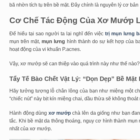
bã nhờn tích tụ trên bề mặt. Đây chính là nguyên lý cơ bản 
Cơ Chế Tác Động Của Xơ Mướp 
Để hiểu tại sao người ta lại nghĩ đến việc
trị mụn lưng 
mụn trên mặt,
mụn lưng
hình thành do sự kết hợp của ba 
hoạt động của vi khuẩn P.acnes.
Vậy, xơ mướp sẽ can thiệp vào quá trình này như thế nào?
Tẩy Tế Bào Chết Vật Lý: “Dọn Dẹp” Bề Mặt
Hãy tưởng tượng lỗ chân lông của bạn như miệng một chiế
“chiếc nút” này bịt kín miệng chai, dầu thừa sẽ không thoát 
Hành động dùng
xơ mướp
chà lên da giống như bạn đang
tắc. Khi bề mặt da thông thoáng, nguy cơ hình thành mụn
nhất của xơ mướp.