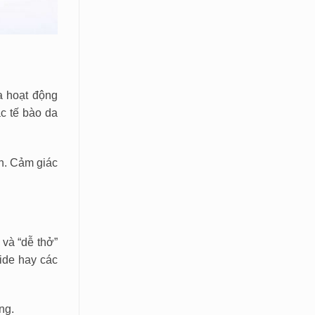
a hoạt động
c tế bào da
n. Cảm giác
 và “dễ thở”
ide hay các
ng.