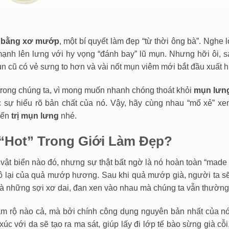
g bằng xơ mướp
, một bí quyết làm đẹp “từ thời ông bà”. Nghe 
nh lên lưng với hy vọng “đánh bay” lũ mụn. Nhưng hỡi ôi, sa
 cũ có vẻ sưng to hơn và vài nốt mụn viêm mới bắt đầu xuất h
trong chúng ta, vì mong muốn nhanh chóng thoát khỏi
mụn lưn
 sự hiểu rõ bản chất của nó. Vậy, hãy cùng nhau “mổ xẻ” x
iến
trị mụn lưng
nhé.
 “Hot” Trong Giới Làm Đẹp?
vật biển nào đó, nhưng sự thật bất ngờ là nó hoàn toàn “made 
hô lại của quả mướp hương. Sau khi quả mướp già, người ta sẽ
h là những sợi xơ dai, đan xen vào nhau mà chúng ta vẫn thườn
rầm rộ nào cả, mà bởi chính công dụng nguyên bản nhất của nó
 xúc với da sẽ tạo ra ma sát, giúp lấy đi lớp tế bào sừng già cỗi