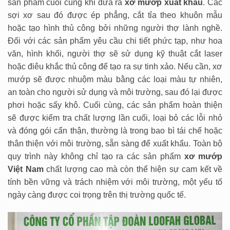
sản phẩm cuối cùng khi đưa ra
xơ mướp xuất khẩu
. Các
sợi xơ sau đó được ép phẳng, cắt tỉa theo khuôn mẫu
hoặc tạo hình thủ công bởi những người thợ lành nghề.
Đối với các sản phẩm yêu cầu chi tiết phức tạp, như hoa
văn, hình khối, người thợ sẽ sử dụng kỹ thuật cắt laser
hoặc điêu khắc thủ công để tạo ra sự tinh xảo. Nếu cần, xơ
mướp sẽ được nhuộm màu bằng các loại màu tự nhiên,
an toàn cho người sử dụng và môi trường, sau đó lại được
phơi hoặc sấy khô. Cuối cùng, các sản phẩm hoàn thiện
sẽ được kiểm tra chất lượng lần cuối, loại bỏ các lỗi nhỏ
và đóng gói cẩn thận, thường là trong bao bì tái chế hoặc
thân thiện với môi trường, sẵn sàng để xuất khẩu. Toàn bộ
quy trình này không chỉ tạo ra các sản phẩm
xơ mướp
Việt Nam
chất lượng cao mà còn thể hiện sự cam kết về
tính bền vững và trách nhiệm với môi trường, một yếu tố
ngày càng được coi trọng trên thị trường quốc tế.