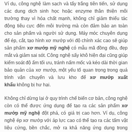
Ví dụ, công nghệ làm sạch và tẩy trắng tiên tiến, sử dụng
các dung dịch sinh học hoặc enzyme thân thiện môi
trường thay vì hóa chất mạnh, không chỉ giảm thiểu tác
động tiêu cực đến môi trường mà còn đảm bảo an toàn
cho sản phẩm và người sử dụng. Máy móc chuyên dụng
để ép, cắt, tạo hình xơ mướp với độ chính xác cao sẽ giúp
sản phẩm
xơ mướp mỹ nghệ
có mẫu mã đồng đều, đẹp
mắt và giảm sai sót. Công nghệ sấy khô hiện đại cũng giúp
kiểm soát độ ẩm tối ưu, tránh nấm mốc và kéo dài thời gian
bảo quản của xơ mướp, một yếu tố quan trọng trong quá
trình vận chuyển và lưu kho để
xơ mướp xuất
khẩu
không bị hư hại.
Không chỉ dừng lại ở quy trình chế biến cơ bản, công nghệ
còn có thể được ứng dụng để tạo ra các sản phẩm
xơ
mướp mỹ nghệ
đột phá, có giá trị cao hơn. Ví dụ, công
nghệ ép xơ mướp với áp lực cao có thể tạo ra các tấm vật
liệu cứng, bền chắc, mở ra khả năng ứng dụng trong