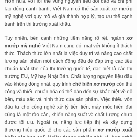
Hơn nữa, với lợi thế vùng nguyên liệu dồi dào và chi phí
lao động cạnh tranh, Việt Nam có thể sản xuất xơ mướp
mỹ nghệ với quy mô và giá thành hợp lý, tạo ưu thế cạnh
tranh trên thị trường xuất khẩu.
Tuy nhiên, bên cạnh những tiềm năng rõ rệt, ngành
xơ
mướp mỹ nghệ
Việt Nam cũng đối mặt với không ít thách
thức. Thách thức lớn nhất là việc duy trì và nâng cao chất
lượng sản phẩm một cách đồng đều để đáp ứng các tiêu
chuẩn khắt khe của thị trường quốc tế, đặc biệt là các thị
trường EU, Mỹ hay Nhật Bản. Chất lượng nguyên liệu đầu
vào không đồng nhất, quy trình
chế biến xơ mướp
còn thủ
công và thiếu chuẩn hóa có thể dẫn đến sự khác biệt về độ
bền, màu sắc và hình thức của sản phẩm. Việc thiếu vốn
đầu tư cho công nghệ xử lý tiên tiến, máy móc hiện đại
cũng là một rào cản, khiến năng suất và chất lượng chưa
được tối ưu. Ngoài ra, năng lực tiếp thị và xây dựng
thương hiệu quốc tế cho các sản phẩm
xơ mướp xuất