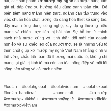
đại, các sản phẩm
xơ mướp mỹ nghệ
đã được nâng tầm
giá trị, đáp ứng xu hướng tiêu dùng xanh toàn cầu. Để
biến tiềm năng thành hiện thực, ngành cần tập trung vào
việc chuẩn hóa chất lượng, đa dạng hóa thiết kế sáng tạo,
đẩy mạnh ứng dụng công nghệ, xây dựng thương hiệu
mạnh và chiến lược tiếp thị bài bản. Sự hỗ trợ từ chính
sách nhà nước, cùng với tinh thần đổi mới của doanh
nghiệp và sự khéo léo của người thợ, sẽ là những yếu tố
then chốt giúp xơ mướp mỹ nghệ Việt Nam khẳng định vị
thế vững chắc trên bản đồ thương mại quốc tế, không chỉ
mang lại giá trị kinh tế mà còn lan tỏa thông điệp về một lối
sống bền vững và có trách nhiệm.
================
#loofah #loofahglobal #loofahvietnam #loofahexport
#loofah_handicraft #handicraft #xơmướp
#xơmướpxuấtkhẩu #xơmướpmỹnghệ #xơmướpđắclắc
#xơmướpViệtNam