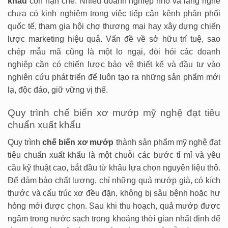
khẩu
còn hạn chế. Nhiều doanh nghiệp nhỏ và làng nghề
chưa có kinh nghiệm trong việc tiếp cận kênh phân phối
quốc tế, tham gia hội chợ thương mại hay xây dựng chiến
lược marketing hiệu quả. Vấn đề về sở hữu trí tuệ, sao
chép mẫu mã cũng là một lo ngại, đòi hỏi các doanh
nghiệp cần có chiến lược bảo vệ thiết kế và đầu tư vào
nghiên cứu phát triển để luôn tạo ra những sản phẩm mới
lạ, độc đáo, giữ vững vị thế.
Quy trình chế biến xơ mướp mỹ nghệ đạt tiêu
chuẩn xuất khẩu
Quy trình
chế biến xơ mướp
thành sản phẩm mỹ nghệ đạt
tiêu chuẩn xuất khẩu là một chuỗi các bước tỉ mỉ và yêu
cầu kỹ thuật cao, bắt đầu từ khâu lựa chọn nguyên liệu thô.
Để đảm bảo chất lượng, chỉ những quả mướp già, có kích
thước và cấu trúc xơ đều đặn, không bị sâu bệnh hoặc hư
hỏng mới được chọn. Sau khi thu hoạch, quả mướp được
ngâm trong nước sạch trong khoảng thời gian nhất định để