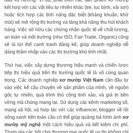
kết hợp với các vật liệu tự nhiên khác (tre, lục bình, vải sợi)
hoặc tích hợp các tính năng đặc biệt (kháng khuẩn, khử
mùi) sẽ mở rộng thị trường và tăng khả năng thu hút khách
hàng. Việc sở hữu các chứng nhận quốc tế về chất lượng,
an toàn và môi trường (như ISO, Fair Trade, Organic) cũng
sẽ là lợi thế cạnh tranh đáng kể, giúp doanh nghiệp dễ
dàng thâm nhập vào các thị trường khó tính nhất.
Thứ hai, việc xây dựng thương hiệu mạnh và chiến lược
tiếp thị hiệu quả trên thị trường quốc tế là vô cùng quan
trọng. Các doanh nghiệp
xơ mướp Việt Nam
cần đầu tư
vào việc kể câu chuyện về sản phẩm của mình, về nguồn
gốc tự nhiên, quá trình thủ công tinh xảo, và giá trị bền
vững mà chúng mang lại. Sử dụng các kênh marketing số,
mạng xã hội, và hợp tác với các influencer, blogger về lối
sống xanh trên toàn cầu có thể giúp quảng bá hình ảnh
xơ
mướp mỹ nghệ
một cách hiệu quả và tiết kiệm chi phí.
Tham gia các hội chợ thương mại quốc tế uy tín không chỉ