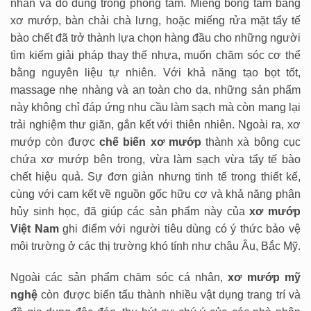
nhân và đồ dùng trong phòng tắm. Miếng bông tắm bằng
xơ mướp, bàn chải chà lưng, hoặc miếng rửa mặt tẩy tế
bào chết đã trở thành lựa chọn hàng đầu cho những người
tìm kiếm giải pháp thay thế nhựa, muốn chăm sóc cơ thể
bằng nguyên liệu tự nhiên. Với khả năng tạo bọt tốt,
massage nhẹ nhàng và an toàn cho da, những sản phẩm
này không chỉ đáp ứng nhu cầu làm sạch mà còn mang lại
trải nghiệm thư giãn, gắn kết với thiên nhiên. Ngoài ra, xơ
mướp còn được
chế biến xơ mướp
thành xà bông cục
chứa xơ mướp bên trong, vừa làm sạch vừa tẩy tế bào
chết hiệu quả. Sự đơn giản nhưng tinh tế trong thiết kế,
cùng với cam kết về nguồn gốc hữu cơ và khả năng phân
hủy sinh học, đã giúp các sản phẩm này của
xơ mướp
Việt Nam
ghi điểm với người tiêu dùng có ý thức bảo vệ
môi trường ở các thị trường khó tính như châu Âu, Bắc Mỹ.
Ngoài các sản phẩm chăm sóc cá nhân,
xơ mướp mỹ
nghệ
còn được biến tấu thành nhiều vật dụng trang trí và