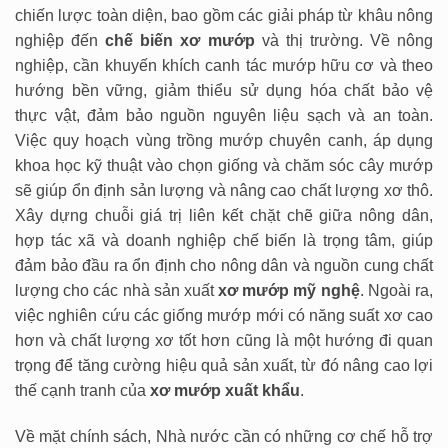
chiến lược toàn diện, bao gồm các giải pháp từ khâu nông
nghiệp đến
chế biến xơ mướp
và thị trường. Về nông
nghiệp, cần khuyến khích canh tác mướp hữu cơ và theo
hướng bền vững, giảm thiểu sử dụng hóa chất bảo vệ
thực vật, đảm bảo nguồn nguyên liệu sạch và an toàn.
Việc quy hoạch vùng trồng mướp chuyên canh, áp dụng
khoa học kỹ thuật vào chọn giống và chăm sóc cây mướp
sẽ giúp ổn định sản lượng và nâng cao chất lượng xơ thô.
Xây dựng chuỗi giá trị liên kết chặt chẽ giữa nông dân,
hợp tác xã và doanh nghiệp chế biến là trọng tâm, giúp
đảm bảo đầu ra ổn định cho nông dân và nguồn cung chất
lượng cho các nhà sản xuất
xơ mướp mỹ nghệ
. Ngoài ra,
việc nghiên cứu các giống mướp mới có năng suất xơ cao
hơn và chất lượng xơ tốt hơn cũng là một hướng đi quan
trọng để tăng cường hiệu quả sản xuất, từ đó nâng cao lợi
thế cạnh tranh của
xơ mướp xuất khẩu
.
Về mặt chính sách, Nhà nước cần có những cơ chế hỗ trợ