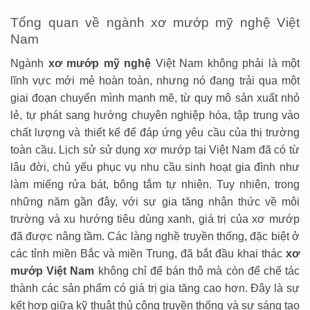
Tổng quan về ngành xơ mướp mỹ nghệ Việt
Nam
Ngành
xơ mướp mỹ nghệ
Việt Nam không phải là một
lĩnh vực mới mẻ hoàn toàn, nhưng nó đang trải qua một
giai đoạn chuyển mình mạnh mẽ, từ quy mô sản xuất nhỏ
lẻ, tự phát sang hướng chuyên nghiệp hóa, tập trung vào
chất lượng và thiết kế để đáp ứng yêu cầu của thị trường
toàn cầu. Lịch sử sử dụng xơ mướp tại Việt Nam đã có từ
lâu đời, chủ yếu phục vụ nhu cầu sinh hoạt gia đình như
làm miếng rửa bát, bông tắm tự nhiên. Tuy nhiên, trong
những năm gần đây, với sự gia tăng nhận thức về môi
trường và xu hướng tiêu dùng xanh, giá trị của xơ mướp
đã được nâng tầm. Các làng nghề truyền thống, đặc biệt ở
các tỉnh miền Bắc và miền Trung, đã bắt đầu khai thác
xơ
mướp Việt Nam
không chỉ để bán thô mà còn để chế tác
thành các sản phẩm có giá trị gia tăng cao hơn. Đây là sự
kết hợp giữa kỹ thuật thủ công truyền thống và sự sáng tạo