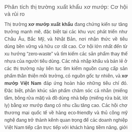
Phân tích thị trường xuất khẩu xơ mướp: Cơ hội
và rủi ro
Thị trường
xơ mướp xuất khẩu
đang chứng kiến sự tăng
trưởng mạnh mẽ, đặc biệt tại các khu vực phát triển như
Châu Âu, Bắc Mỹ, và Nhật Bản, nơi nhận thức về tiêu
dùng bền vững và hữu cơ rất cao. Cơ hội lớn nhất đến từ
xu hướng “zero-waste” và tìm kiếm các sản phẩm thay thế
nhựa của người tiêu dùng. Các nhà nhập khẩu và bán lẻ ở
các thị trường này liên tục tìm kiếm nguồn cung cấp sản
phẩm thân thiện môi trường, có nguồn gốc tự nhiên, và
xơ
mướp Việt Nam
đáp ứng hoàn hảo những tiêu chí đó.
Đặc biệt, phân khúc sản phẩm chăm sóc cá nhân (miếng
tắm, bông rửa mặt) và đồ dùng nhà bếp (miếng rửa bát, lót
ly) bằng xơ mướp đang có nhu cầu tăng cao. Các hội chợ
thương mại quốc tế về hàng eco-friendly và thủ công mỹ
nghệ đang trở thành kênh quan trọng để các doanh nghiệp
Việt Nam tiếp cận trực tiếp với khách hàng tiềm năng, giới