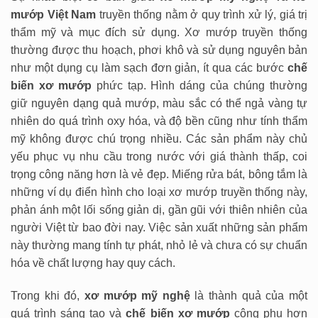
mướp Việt Nam
truyền thống nằm ở quy trình xử lý, giá trị
thẩm mỹ và mục đích sử dụng. Xơ mướp truyền thống
thường được thu hoạch, phơi khô và sử dụng nguyên bản
như một dụng cụ làm sạch đơn giản, ít qua các bước
chế
biến xơ mướp
phức tạp. Hình dáng của chúng thường
giữ nguyên dạng quả mướp, màu sắc có thể ngả vàng tự
nhiên do quá trình oxy hóa, và độ bền cũng như tính thẩm
mỹ không được chú trọng nhiều. Các sản phẩm này chủ
yếu phục vụ nhu cầu trong nước với giá thành thấp, coi
trọng công năng hơn là vẻ đẹp. Miếng rửa bát, bông tắm là
những ví dụ điển hình cho loại xơ mướp truyền thống này,
phản ánh một lối sống giản dị, gần gũi với thiên nhiên của
người Việt từ bao đời nay. Việc sản xuất những sản phẩm
này thường mang tính tự phát, nhỏ lẻ và chưa có sự chuẩn
hóa về chất lượng hay quy cách.
Trong khi đó,
xơ mướp mỹ nghệ
là thành quả của một
quá trình sáng tạo và
chế biến xơ mướp
công phu hơn