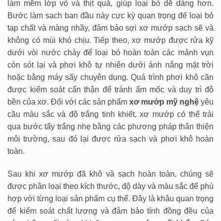
làm mềm lớp vỏ và thịt quả, giúp loại bỏ dễ dàng hơn.
Bước làm sạch ban đầu này cực kỳ quan trọng để loại bỏ
tạp chất và màng nhầy, đảm bảo sợi xơ mướp sạch sẽ và
không có mùi khó chịu. Tiếp theo, xơ mướp được rửa kỹ
dưới vòi nước chảy để loại bỏ hoàn toàn các mảnh vụn
còn sót lại và phơi khô tự nhiên dưới ánh nắng mặt trời
hoặc bằng máy sấy chuyên dụng. Quá trình phơi khô cần
được kiểm soát cẩn thận để tránh ẩm mốc và duy trì độ
bền của xơ. Đối với các sản phẩm
xơ mướp mỹ nghệ
yêu
cầu màu sắc và độ trắng tinh khiết, xơ mướp có thể trải
qua bước tẩy trắng nhẹ bằng các phương pháp thân thiện
môi trường, sau đó lại được rửa sạch và phơi khô hoàn
toàn.
Sau khi xơ mướp đã khô và sạch hoàn toàn, chúng sẽ
được phân loại theo kích thước, độ dày và màu sắc để phù
hợp với từng loại sản phẩm cụ thể. Đây là khâu quan trọng
để kiểm soát chất lượng và đảm bảo tính đồng đều của