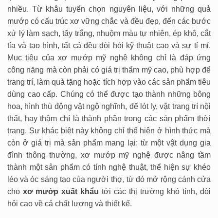
nhiều. Từ khâu tuyển chọn nguyên liệu, với những quả
mướp có cấu trúc xơ vững chắc và đều đẹp, đến các bước
xử lý làm sạch, tẩy trắng, nhuộm màu tự nhiên, ép khô, cắt
tỉa và tạo hình, tất cả đều đòi hỏi kỹ thuật cao và sự tỉ mỉ.
Mục tiêu của xơ mướp mỹ nghệ không chỉ là đáp ứng
công năng mà còn phải có giá trị thẩm mỹ cao, phù hợp để
trang trí, làm quà tặng hoặc tích hợp vào các sản phẩm tiêu
dùng cao cấp. Chúng có thể được tạo thành những bông
hoa, hình thù động vật ngộ nghĩnh, đế lót ly, vật trang trí nội
thất, hay thậm chí là thành phần trong các sản phẩm thời
trang. Sự khác biệt này không chỉ thể hiện ở hình thức mà
còn ở giá trị mà sản phẩm mang lại: từ một vật dụng gia
đình thông thường, xơ mướp mỹ nghệ được nâng tầm
thành một sản phẩm có tính nghệ thuật, thể hiện sự khéo
léo và óc sáng tạo của người thợ, từ đó mở rộng cánh cửa
cho
xơ mướp xuất khẩu
tới các thị trường khó tính, đòi
hỏi cao về cả chất lượng và thiết kế.