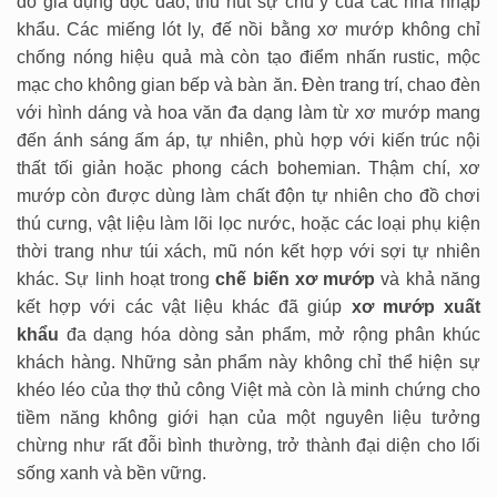
đồ gia dụng độc đáo, thu hút sự chú ý của các nhà nhập
khẩu. Các miếng lót ly, đế nồi bằng xơ mướp không chỉ
chống nóng hiệu quả mà còn tạo điểm nhấn rustic, mộc
mạc cho không gian bếp và bàn ăn. Đèn trang trí, chao đèn
với hình dáng và hoa văn đa dạng làm từ xơ mướp mang
đến ánh sáng ấm áp, tự nhiên, phù hợp với kiến trúc nội
thất tối giản hoặc phong cách bohemian. Thậm chí, xơ
mướp còn được dùng làm chất độn tự nhiên cho đồ chơi
thú cưng, vật liệu làm lõi lọc nước, hoặc các loại phụ kiện
thời trang như túi xách, mũ nón kết hợp với sợi tự nhiên
khác. Sự linh hoạt trong
chế biến xơ mướp
và khả năng
kết hợp với các vật liệu khác đã giúp
xơ mướp xuất
khẩu
đa dạng hóa dòng sản phẩm, mở rộng phân khúc
khách hàng. Những sản phẩm này không chỉ thể hiện sự
khéo léo của thợ thủ công Việt mà còn là minh chứng cho
tiềm năng không giới hạn của một nguyên liệu tưởng
chừng như rất đỗi bình thường, trở thành đại diện cho lối
sống xanh và bền vững.