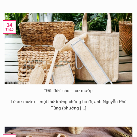
14
Th10
“Ðổi đời” cho… xơ mướp
Từ xơ mướp – một thứ tưởng chừng bỏ đi, anh Nguyễn Phú
Tùng (phường [...]