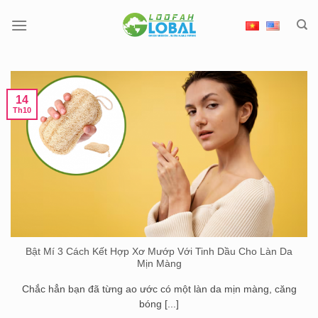
Chuyển
đến
nội
dung
14
Th10
Bật Mí 3 Cách Kết Hợp Xơ Mướp Với Tinh Dầu Cho Làn Da
Mịn Màng
Chắc hẳn bạn đã từng ao ước có một làn da mịn màng, căng
bóng [...]