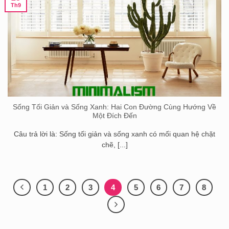
Th9
Sống Tối Giản và Sống Xanh: Hai Con Đường Cùng Hướng Về
Một Đích Đến
Câu trả lời là: Sống tối giản và sống xanh có mối quan hệ chặt
chẽ, [...]
1
2
3
4
5
6
7
8