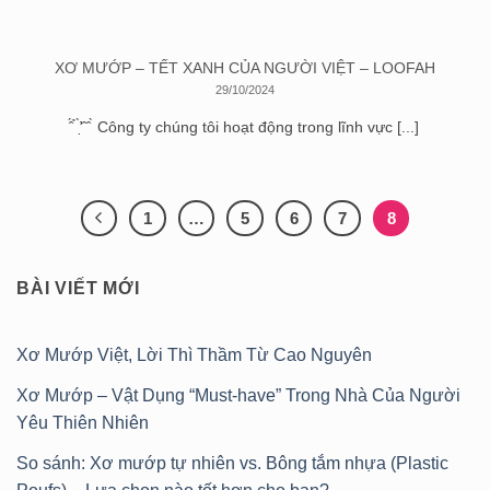
XƠ MƯỚP – TẾT XANH CỦA NGƯỜI VIỆT – LOOFAH
29/10/2024
̂́ ̉ ̛̛̀ ̣̂ ̂ ̀ Công ty chúng tôi hoạt động trong lĩnh vực [...]
1
…
5
6
7
8
BÀI VIẾT MỚI
Xơ Mướp Việt, Lời Thì Thầm Từ Cao Nguyên
Xơ Mướp – Vật Dụng “Must-have” Trong Nhà Của Người
Yêu Thiên Nhiên
So sánh: Xơ mướp tự nhiên vs. Bông tắm nhựa (Plastic