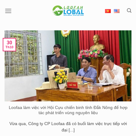
Chuyển
đến
nội
dung
30
Th10
Loofaa làm việc với Hội Cựu chiến binh tỉnh Đắk Nông để hợp
tác phát triển vùng nguyên liệu
Vừa qua, Công ty CP Loofaa đã có buổi làm việc trực tiếp với
đại [...]