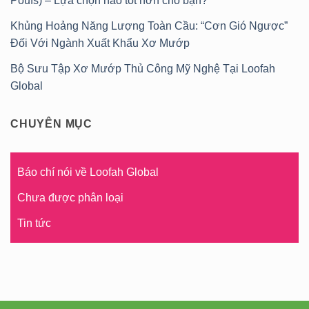
Poufs) – Lựa chọn nào tốt hơn cho bạn?
Khủng Hoảng Năng Lượng Toàn Cầu: “Cơn Gió Ngược”
Đối Với Ngành Xuất Khẩu Xơ Mướp
Bộ Sưu Tập Xơ Mướp Thủ Công Mỹ Nghệ Tại Loofah
Global
CHUYÊN MỤC
Báo chí nói về Loofah Global
Chưa được phân loại
Tin tức