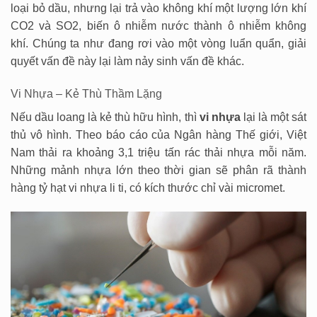
loại bỏ dầu, nhưng lại trả vào không khí một lượng lớn khí
CO2 và SO2, biến ô nhiễm nước thành ô nhiễm không
khí. Chúng ta như đang rơi vào một vòng luẩn quẩn, giải
quyết vấn đề này lại làm nảy sinh vấn đề khác.
Vi Nhựa – Kẻ Thù Thầm Lặng
Nếu dầu loang là kẻ thù hữu hình, thì
vi nhựa
lại là một sát
thủ vô hình. Theo báo cáo của Ngân hàng Thế giới, Việt
Nam thải ra khoảng 3,1 triệu tấn rác thải nhựa mỗi năm.
Những mảnh nhựa lớn theo thời gian sẽ phân rã thành
hàng tỷ hạt vi nhựa li ti, có kích thước chỉ vài micromet.