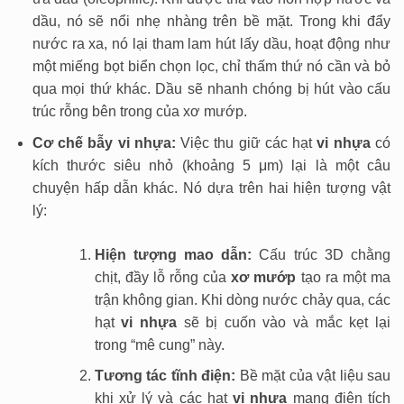
dầu, nó sẽ nổi nhẹ nhàng trên bề mặt. Trong khi đẩy
nước ra xa, nó lại tham lam hút lấy dầu, hoạt động như
một miếng bọt biển chọn lọc, chỉ thấm thứ nó cần và bỏ
qua mọi thứ khác. Dầu sẽ nhanh chóng bị hút vào cấu
trúc rỗng bên trong của xơ mướp.
Cơ chế bẫy vi nhựa:
Việc thu giữ các hạt
vi nhựa
có
kích thước siêu nhỏ (khoảng 5 μm) lại là một câu
chuyện hấp dẫn khác. Nó dựa trên hai hiện tượng vật
lý:
Hiện tượng mao dẫn:
Cấu trúc 3D chằng
chịt, đầy lỗ rỗng của
xơ mướp
tạo ra một ma
trận không gian. Khi dòng nước chảy qua, các
hạt
vi nhựa
sẽ bị cuốn vào và mắc kẹt lại
trong “mê cung” này.
Tương tác tĩnh điện:
Bề mặt của vật liệu sau
khi xử lý và các hạt
vi nhựa
mang điện tích