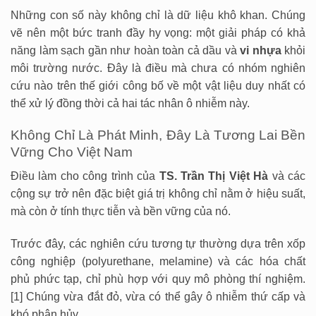
Những con số này không chỉ là dữ liệu khô khan. Chúng
vẽ nên một bức tranh đầy hy vọng: một giải pháp có khả
năng làm sạch gần như hoàn toàn cả dầu và
vi nhựa
khỏi
môi trường nước. Đây là điều mà chưa có nhóm nghiên
cứu nào trên thế giới công bố về một vật liệu duy nhất có
thể xử lý đồng thời cả hai tác nhân ô nhiễm này.
Không Chỉ Là Phát Minh, Đây Là Tương Lai Bền
Vững Cho Việt Nam
Điều làm cho công trình của
TS. Trần Thị Việt Hà
và các
cộng sự trở nên đặc biệt giá trị không chỉ nằm ở hiệu suất,
mà còn ở tính thực tiễn và bền vững của nó.
Trước đây, các nghiên cứu tương tự thường dựa trên xốp
công nghiệp (polyurethane, melamine) và các hóa chất
phủ phức tạp, chỉ phù hợp với quy mô phòng thí nghiệm.
[1] Chúng vừa đắt đỏ, vừa có thể gây ô nhiễm thứ cấp và
khó phân hủy.