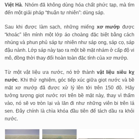
Việt Hà
. Nhóm đã không dùng hóa chất phức tạp, mà tìm
đến một giải pháp “thuận tự nhiên”: dùng sáp.
Sau khi được làm sạch, những miếng
xơ mướp
được
“khoác” lên mình một lớp áo choàng đặc biệt bằng cách
nhúng và phun phủ sáp tự nhiên như sáp ong, sáp cọ, sáp
đậu nành. Lớp sáp này tạo ra một bề mặt nhám ở cấp độ vi
mô, đồng thời thay đổi hoàn toàn đặc tính của xơ mướp.
Từ một vật liệu ưa nước, nó trở thành
vật liệu siêu kỵ
nước
. Khi thử nghiệm, góc tiếp xúc giữa giọt nước và bề
mặt xơ mướp đã được xử lý lên tới trên 150 độ. Hãy
tưởng tượng giọt nước rơi trên bề mặt này, thay vì thấm
vào, nó sẽ vo tròn lại và lăn đi như những viên bi trên lá
sen. Đây chính là chìa khóa đầu tiên để tách dầu ra khỏi
nước.