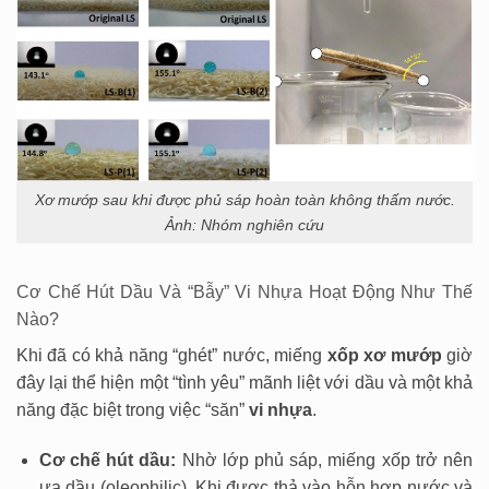
Xơ mướp sau khi được phủ sáp hoàn toàn không thấm nước.
Ảnh: Nhóm nghiên cứu
Cơ Chế Hút Dầu Và “Bẫy” Vi Nhựa Hoạt Động Như Thế
Nào?
Khi đã có khả năng “ghét” nước, miếng
xốp xơ mướp
giờ
đây lại thể hiện một “tình yêu” mãnh liệt với dầu và một khả
năng đặc biệt trong việc “săn”
vi nhựa
.
Cơ chế hút dầu:
Nhờ lớp phủ sáp, miếng xốp trở nên
ưa dầu (oleophilic). Khi được thả vào hỗn hợp nước và