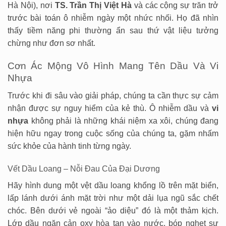
Hà Nội), nơi
TS. Trần Thị Việt Hà
và các cộng sự trăn trở
trước bài toán ô nhiễm ngày một nhức nhối. Họ đã nhìn
thấy tiềm năng phi thường ẩn sau thứ vật liệu tưởng
chừng như đơn sơ nhất.
Cơn Ác Mộng Vô Hình Mang Tên Dầu Và Vi
Nhựa
Trước khi đi sâu vào giải pháp, chúng ta cần thực sự cảm
nhận được sự nguy hiểm của kẻ thù. Ô nhiễm dầu và
vi
nhựa
không phải là những khái niệm xa xôi, chúng đang
hiện hữu ngay trong cuộc sống của chúng ta, gặm nhấm
sức khỏe của hành tinh từng ngày.
Vết Dầu Loang – Nỗi Đau Của Đại Dương
Hãy hình dung một vệt dầu loang khổng lồ trên mặt biển,
lấp lánh dưới ánh mặt trời như một dải lụa ngũ sắc chết
chóc. Bên dưới vẻ ngoài “ảo diệu” đó là một thảm kịch.
Lớp dầu ngăn cản oxy hòa tan vào nước, bóp nghẹt sự