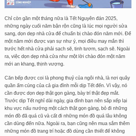
Chỉ còn gần một tháng nữa là Tết Nguyên đán 2025,
những ngày cuối năm bận rộn cũng là lúc mọi người sửa
sang, dọn dẹp nhà cửa để chuẩn bị chào đón năm mới. Để
một năm mới được vạn sự như ý, mọi điều may mắn thì
trước hết nhà cửa phải sạch sẽ, tinh tươm, sạch sẽ. Ngoài
ra, việc dọn dẹp nhà cửa như một lời chào đón một năm
mới an khang, thịnh vượng.
Căn bếp được coi là phong thuỷ của ngôi nhà, là nơi quây
quần ấm cúng của cả gia đình mỗi dịp Tết đến. Vì vậy, nó
cần được dọn dẹp thật gọn gàng, bày trí thật đẹp mắt.
Trước dịp Tết nghỉ dài ngày, gia đình bạn nên sắp xếp lại
khu vực nấu nướng một cách thật gọn gàng, bỏ đi những
món đồ đã quá cũ và cất đi những món đồ quá lâu không
cần dùng đến nữa. Ngoài ra, bạn cũng nên mua sắm thêm
những món đồ trang trí hoặc đồ dùng cần thiết để không