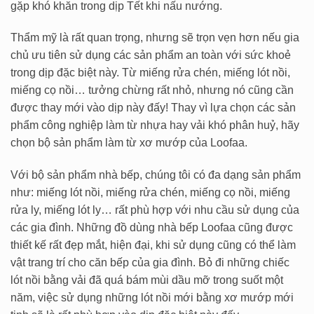
gặp khó khăn trong dịp Tết khi nấu nướng.
Thẩm mỹ là rất quan trọng, nhưng sẽ trọn vẹn hơn nếu gia
chủ ưu tiên sử dụng các sản phẩm an toàn với sức khoẻ
trong dịp đặc biệt này. Từ miếng rửa chén, miếng lót nồi,
miếng cọ nồi… tưởng chừng rất nhỏ, nhưng nó cũng cần
được thay mới vào dịp này đấy! Thay vì lựa chọn các sản
phẩm công nghiệp làm từ nhựa hay vải khó phân huỷ, hãy
chọn bộ sản phẩm làm từ xơ mướp của Loofaa.
Với bộ sản phẩm nhà bếp, chúng tôi có đa dạng sản phẩm
như: miếng lót nồi, miếng rửa chén, miếng cọ nồi, miếng
rửa ly, miếng lót ly… rất phù hợp với nhu cầu sử dụng của
các gia đình. Những đồ dùng nhà bếp Loofaa cũng được
thiết kế rất đẹp mắt, hiện đại, khi sử dụng cũng có thể làm
vật trang trí cho căn bếp của gia đình. Bỏ đi những chiếc
lót nồi bằng vải đã quá bám mùi dầu mỡ trong suốt một
năm, việc sử dụng những lót nồi mới bằng xơ mướp mới