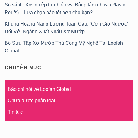
So sánh: Xơ mướp tự nhiên vs. Bông tắm nhựa (Plastic
Poufs) – Lựa chọn nào tốt hơn cho bạn?
Khủng Hoảng Năng Lượng Toàn Cầu: “Cơn Gió Ngược”
Đối Với Ngành Xuất Khẩu Xơ Mướp
Bộ Sưu Tập Xơ Mướp Thủ Công Mỹ Nghệ Tại Loofah
Global
CHUYÊN MỤC
Báo chí nói về Loofah Global
Chưa được phân loại
Tin tức