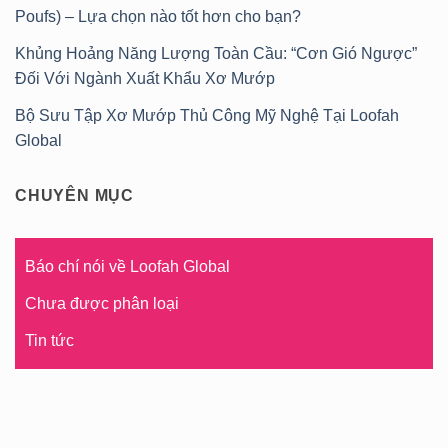
Poufs) – Lựa chọn nào tốt hơn cho bạn?
Khủng Hoảng Năng Lượng Toàn Cầu: “Cơn Gió Ngược”
Đối Với Ngành Xuất Khẩu Xơ Mướp
Bộ Sưu Tập Xơ Mướp Thủ Công Mỹ Nghệ Tại Loofah
Global
CHUYÊN MỤC
Báo chí nói về Loofah Global
Chưa được phân loại
Tin tức