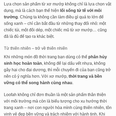
Lựa chọn sản phẩm từ xơ mướp không chỉ là lựa chọn vật
dụng, mà là cách bạn thể hiện
lối sống tử tế với môi
trường
. Chúng ta không cần làm điều gì quá to lớn để
sống xanh – chỉ cần bắt đầu từ những thay đổi nhỏ: một
chiếc túi, một đôi dép, một chiếc mũ từ xơ mướp… cũng
đã là đủ để tạo ra khác biệt.
Từ thiên nhiên – trở về thiên nhiên
Khi những món đồ thời trang bạn dùng có thể
phân hủy
sinh học hoàn toàn
, không để lại dấu vết nhựa, không
gây hại cho đại dương, thì mỗi chuyến đi của bạn cũng trở
nên có ý nghĩa hơn. Với xơ mướp,
thời trang và bền
vững có thể song hành cùng nhau
.
Loofah không chỉ đơn thuần là một sản phẩm thân thiện
với môi trường mà còn là biểu tượng cho xu hướng thời
trang xanh – nơi con người hòa mình cùng thiên nhiên, tôn
vinh vẻ đẹp bền vững và trách nhiệm với hành tinh. Khi