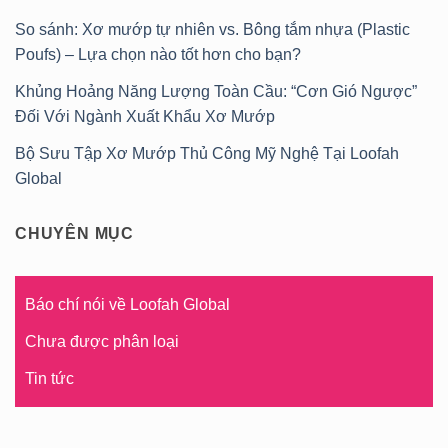
So sánh: Xơ mướp tự nhiên vs. Bông tắm nhựa (Plastic
Poufs) – Lựa chọn nào tốt hơn cho bạn?
Khủng Hoảng Năng Lượng Toàn Cầu: “Cơn Gió Ngược”
Đối Với Ngành Xuất Khẩu Xơ Mướp
Bộ Sưu Tập Xơ Mướp Thủ Công Mỹ Nghệ Tại Loofah
Global
CHUYÊN MỤC
Báo chí nói về Loofah Global
Chưa được phân loại
Tin tức