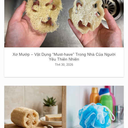
Xơ Mướp – Vật Dụng “Must-have” Trong Nhà Của Người
Yêu Thiên Nhiên
Th4 30, 2026