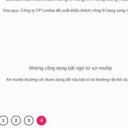
Vừa qua, Công ty CP Loofaa đã xuất khẩu thành công lô hàng sang thị
Những công dụng bất ngờ từ xơ mướp
Xơ mướp thường chỉ được dùng để rửa bát vì nó thường rất thô và [
1
2
3
4