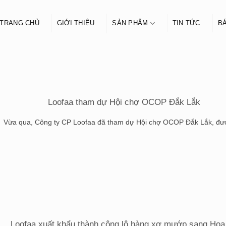
TRANG CHỦ
GIỚI THIỆU
SẢN PHẨM
TIN TỨC
BÁ
Loofaa tham dự Hội chợ OCOP Đắk Lắk
Vừa qua, Công ty CP Loofaa đã tham dự Hội chợ OCOP Đắk Lắk, được
Loofaa xuất khẩu thành công lô hàng xơ mướp sang Hoa