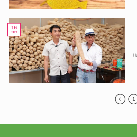
16
Th3
Hư
1