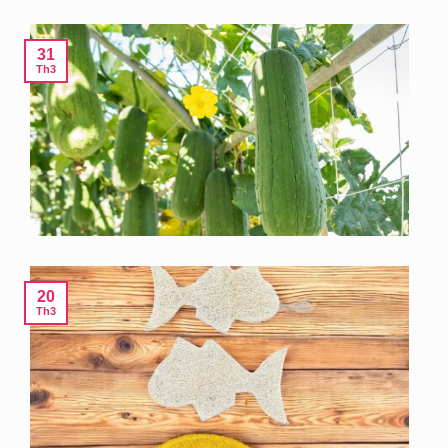
31
Th3
20
Th3