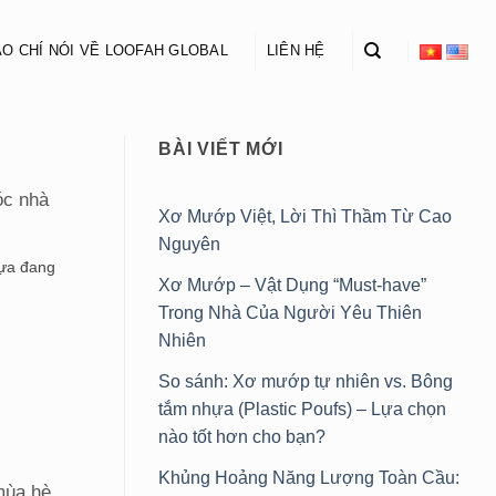
O CHÍ NÓI VỀ LOOFAH GLOBAL
LIÊN HỆ
BÀI VIẾT MỚI
óc nhà
Xơ Mướp Việt, Lời Thì Thầm Từ Cao
Nguyên
hựa đang
Xơ Mướp – Vật Dụng “Must-have”
Trong Nhà Của Người Yêu Thiên
Nhiên
So sánh: Xơ mướp tự nhiên vs. Bông
tắm nhựa (Plastic Poufs) – Lựa chọn
nào tốt hơn cho bạn?
Khủng Hoảng Năng Lượng Toàn Cầu:
mùa hè