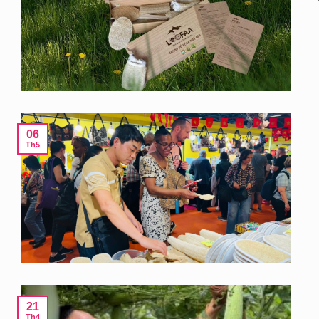
06
Th5
21
Th4