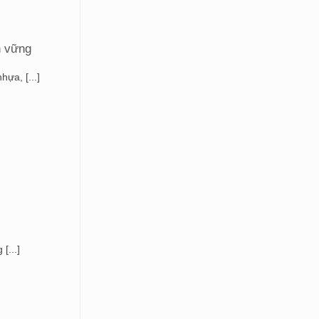
n vững
ựa, [...]
[...]