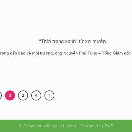
“Thời trang xanh” từ xơ mướp
ớng đến bảo vệ môi trường, ông Nguyễn Phú Tùng – Tổng Giám đốc C
2
3
4
© Copyright belongs to Loofaa
Designed by
DVS