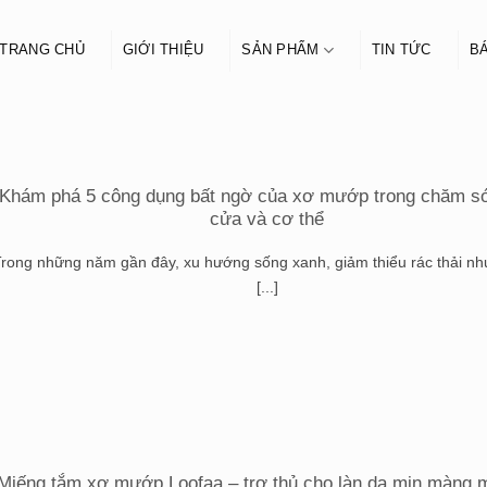
TRANG CHỦ
GIỚI THIỆU
SẢN PHẨM
TIN TỨC
BÁ
Khám phá 5 công dụng bất ngờ của xơ mướp trong chăm s
cửa và cơ thể
rong những năm gần đây, xu hướng sống xanh, giảm thiểu rác thải n
[...]
Miếng tắm xơ mướp Loofaa – trợ thủ cho làn da mịn màng 