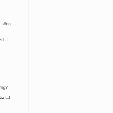
c sống
[...]
ờng?
a [...]