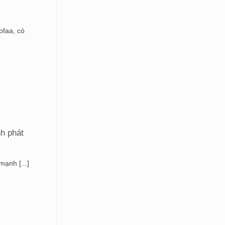
ofaa, có
h phát
ạnh [...]