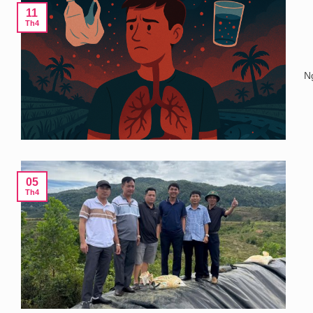
11
Th4
Ng
05
Th4