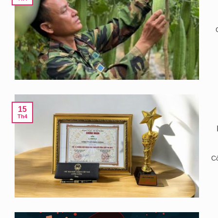
15
Th4
Cô