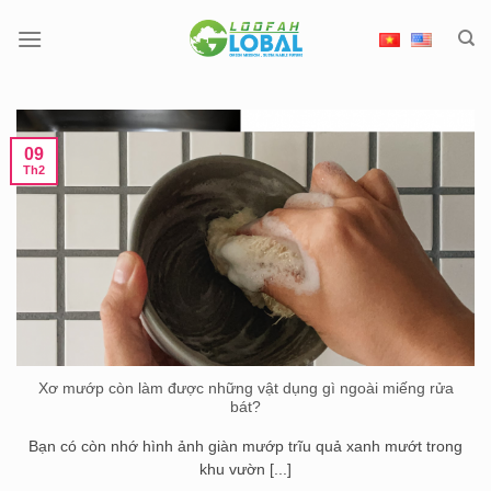
Chuyển
đến
nội
dung
09
Th2
Xơ mướp còn làm được những vật dụng gì ngoài miếng rửa
bát?
Bạn có còn nhớ hình ảnh giàn mướp trĩu quả xanh mướt trong
khu vườn [...]