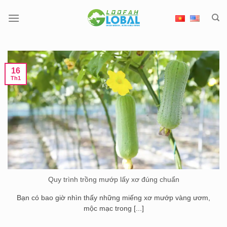
Chuyển
đến
nội
dung
16
Th1
Quy trình trồng mướp lấy xơ đúng chuẩn
Bạn có bao giờ nhìn thấy những miếng xơ mướp vàng ươm,
mộc mạc trong [...]