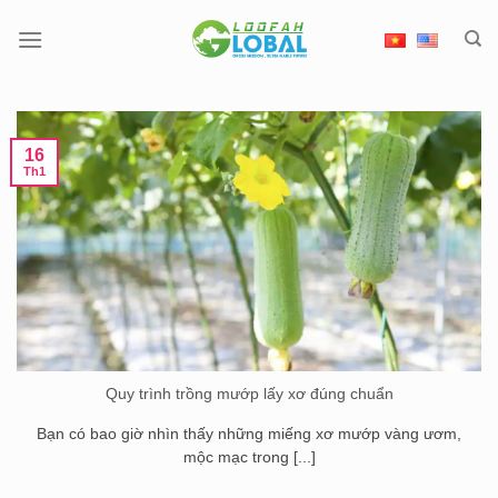
Chuyển
đến
nội
dung
16
Th1
Quy trình trồng mướp lấy xơ đúng chuẩn
Bạn có bao giờ nhìn thấy những miếng xơ mướp vàng ươm,
mộc mạc trong [...]